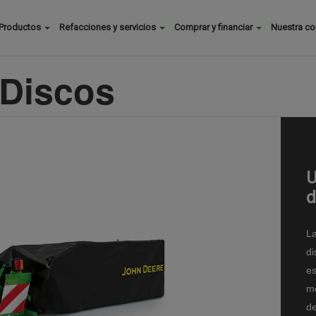
Buscar
Productos
Refacciones y servicios
Comprar y financiar
Nuestra c
Main
menu
 Discos
U
d
La
di
es
mo
de