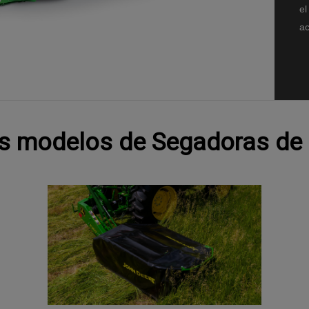
el
ac
tes modelos de Segadoras de