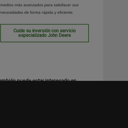
medios más avanzados para satisfacer sus
necesidades de forma rápida y eficiente.
Cuide su inversión con servicio
especializado John Deere
ambién puede estar interesado en…
nanciamiento de maquinaria
anuales de operador