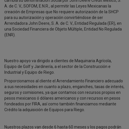
cambia su denominación Social por John Deere Credit México, S.
A. de C. V., SOFOM, E.N.R., al permitir las Leyes Mexicanas la
creación de Empresas que No requiere autorización de la SHCP
para su autorización y operación convirtiéndose de ser
Arrendadora John Deere, S. A. de C. V., Entidad Regulada (ER), en
una Sociedad Financiera de Objeto Múltiple, Entidad No Regulada
(ENR).
Nuestro apoyo va dirigido a clientes de Maquinaria Agrícola,
Equipo de Golf y Jardinería, a el sector de la Construcción e
Industrial y Equipo de Riego.
Proporcionamos al cliente el Arrendamiento Financiero adecuado
a sus necesidades en cuanto a plazo, enganches, tasas de interés,
seguros y comisiones, ya que contamos con recursos propios en
pesos mexicanos ó dólares americanos y con recursos en pesos
fondeados por FIRA, así como también financiamos mediante
Crédito la adquisición de Equipos para Riego.
Nuestros plazos van desde 6 hasta 60 meses y los pagos podrán