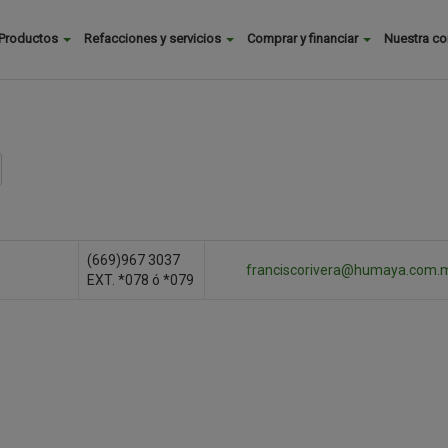
Buscar
Productos
Refacciones y servicios
Comprar y financiar
Nuestra c
Main
menu
(669)967 3037
franciscorivera@humaya.com.
EXT. *078 ó *079