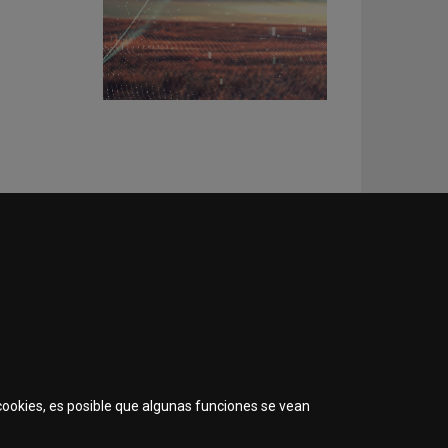
 cookies, es posible que algunas funciones se vean
ial bajo los registros 1229048 y 1229049