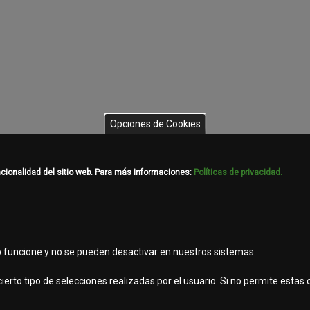
Opciones de Cookies
ncionalidad del sitio web. Para más informaciones:
Políticas de privacidad.
b funcione y no se pueden desactivar en nuestros sistemas.
ierto tipo de selecciones realizadas por el usuario. Si no permite estas
registrada de Deere & Company ante el Instituto Mexicano de la Propiedad Industr