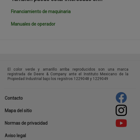
Financiamiento de maquinaria
Manuales de operador
template-
agro
El color verde y amarillo arriba reproducidos son una marca
registrada de Deere & Company ante el Instituto Mexicano de la
Propiedad Industrial bajo los registros 1229048 y 1229049
Contacto
Footer
Mapa del sitio
menu
Normas de privacidad
Aviso legal