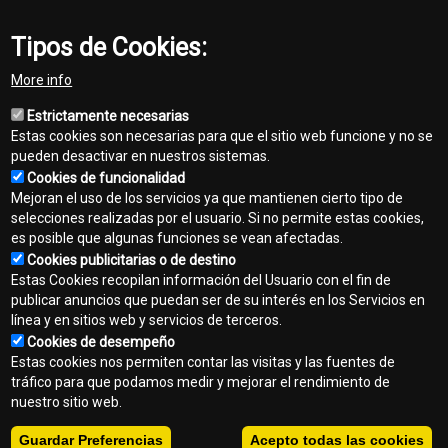
Share
Tipos de Cookies:
Facebook
Twitter
Email
More info
Estrictamente necesarias
Estas cookies son necesarias para que el sitio web funcione y no se
pueden desactivar en nuestros sistemas.
Cookies de funcionalidad
Mejoran el uso de los servicios ya que mantienen cierto tipo de
selecciones realizadas por el usuario. Si no permite estas cookies,
es posible que algunas funciones se vean afectadas.
El color verde y amarillo arriba reproducidos son una marca
Cookies publicitarias o de destino
registrada de Deere & Company ante el Instituto Mexicano de la
Propiedad Industrial bajo los registros 1229048 y 1229049
Estas Cookies recopilan información del Usuario con el fin de
publicar anuncios que puedan ser de su interés en los Servicios en
línea y en sitios web y servicios de terceros.
Contacto
Cookies de desempeño
Footer
Estas cookies nos permiten contar las visitas y las fuentes de
Mapa del sitio
tráfico para que podamos medir y mejorar el rendimiento de
menu
nuestro sitio web.
Normas de privacidad
Guardar Preferencias
Acepto todas las cookies